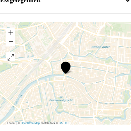
Grand
Café
Petterson
Leaflet
|
©
OpenStreetMap
contributors ©
CARTO