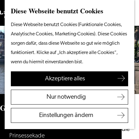
Diese Webseite benutzt Cookies
Suchen
Unternehmen
Menü
Suchen
Gehen
Diese Webseite benutzt Cookies (Funktionale Cookies,
Vom Wasser aus
Sie
Analytische Cookies, Marketing-Cookies). Diese Cookies
Radeln & Wandern
zur
sorgen dafür, dass diese Webseite so gut wie möglich
Shoppen
Homepage
funktioniert. Klicke auf „Ich akzeptiere alle Cookies“,
Essen & Trinken
wenn du hiermit einverstanden bist.
Mit Kindern
Akzeptiere alles
Ihren Besuch planen
Touristeninformation
Nur notwendig
Leiden
Grand Café Petterson
Zugänglichkeit
Einstellungen ändern
Übernachten
Vlot Grand Café
Entdecken Sie die
Prinsessekade
Region