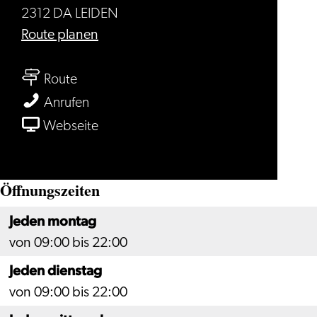
2312 DA LEIDEN
bis
Route planen
Grand
bis
Café
Route
Grand
Petterson
Grand
Anrufen
Café
Café
ab
Webseite
Petterson
Petterson
Grand
Café
Öffnungszeiten
Petterson
Jeden montag
von 09:00 bis 22:00
Jeden dienstag
von 09:00 bis 22:00