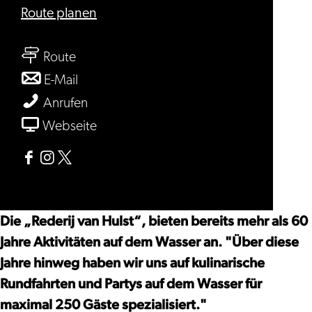
bis
Route planen
Rederij
bis
van
Route
Rederij
Hulst
bis
E-Mail
van
Rederij
Rederij
Anrufen
Hulst
van
van
ab
Webseite
Hulst
Hulst
Rederij
van
Facebook
Instagram
X
Hulst
Rederij
Rederij
Rederij
van
van
van
Die „Rederij van Hulst“, bieten bereits mehr als 60
Hulst
Hulst
Hulst
Jahre Aktivitäten auf dem Wasser an. "Über diese
Jahre hinweg haben wir uns auf kulinarische
Rundfahrten und Partys auf dem Wasser für
maximal 250 Gäste spezialisiert."