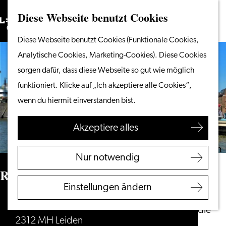
Diese Webseite benutzt Cookies
Suchen
Unternehmen
Menü
Suchen
Gehen
Diese Webseite benutzt Cookies (Funktionale Cookies,
Vom Wasser aus
Sie
Analytische Cookies, Marketing-Cookies). Diese Cookies
Radeln & Wandern
zur
sorgen dafür, dass diese Webseite so gut wie möglich
Shoppen
Homepage
funktioniert. Klicke auf „Ich akzeptiere alle Cookies“,
Essen & Trinken
wenn du hiermit einverstanden bist.
Mit Kindern
Akzeptiere alles
Ihren Besuch planen
Touristeninformation
Nur notwendig
Leiden
Rederij van Hulst
Zugänglichkeit
Einstellungen ändern
Übernachten
Haven t.o. nr. 14
Entdecken Sie die
2312 MH Leiden
Region