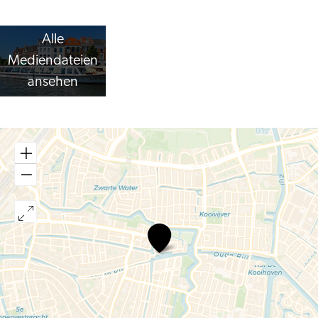
Alle
Mediendateien
ansehen
Rederij
van
Hulst