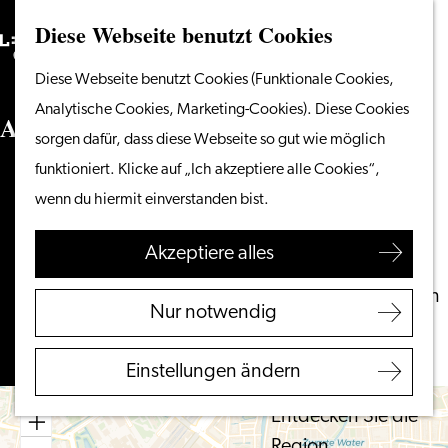
Diese Webseite benutzt Cookies
Suchen
Unternehmen
Menü
Suchen
Gehen
Diese Webseite benutzt Cookies (Funktionale Cookies,
Vom Wasser aus
Sie
Analytische Cookies, Marketing-Cookies). Diese Cookies
Radeln & Wandern
Avondwinkel Rembrandt
zur
sorgen dafür, dass diese Webseite so gut wie möglich
Shoppen
Homepage
funktioniert. Klicke auf „Ich akzeptiere alle Cookies“,
Essen & Trinken
Breestraat 8
wenn du hiermit einverstanden bist.
Mit Kindern
2311 CG LEIDEN
bis
Route planen
Akzeptiere alles
Ihren Besuch planen
Avondwinkel
Touristeninformation
bis
Rembrandt
Route
Nur notwendig
Leiden
Avondwinkel
Zugänglichkeit
Rembrandt
Einstellungen ändern
Übernachten
Entdecken Sie die
Region