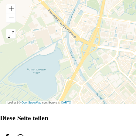
Leaflet
|
©
OpenStreetMap
contributors ©
CARTO
Diese Seite teilen