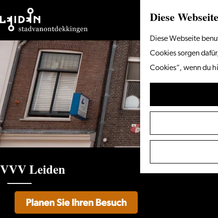
Diese Webseite
Gehen
Diese Webseite benut
Sie
Cookies sorgen dafür,
zur
Cookies“, wenn du hi
Homepage
VVV Leiden
Planen Sie Ihren Besuch