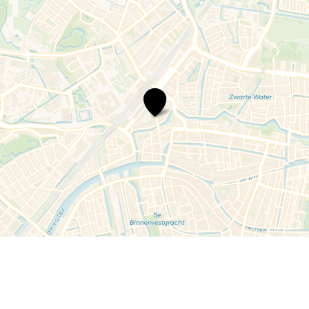
VVV
Leiden