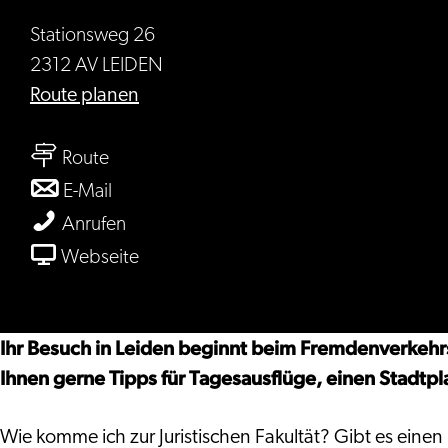
Stationsweg 26
2312 AV LEIDEN
bis
Route planen
VVV
bis
Leiden
Route
VVV
bis
E-Mail
Leiden
VVV
VVV
Anrufen
Leiden
Leiden
ab
Webseite
VVV
Leiden
Ihr Besuch in Leiden beginnt beim Fremdenverkehrsa
Ihnen gerne Tipps für Tagesausflüge, einen Stadtpla
Wie komme ich zur Juristischen Fakultät? Gibt es ein