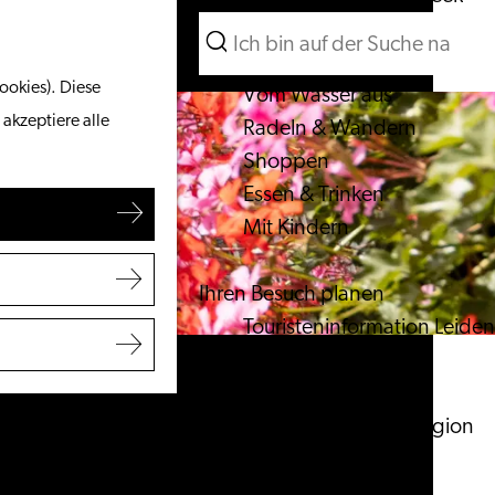
Suchen
Unternehmen
Menü
Suchen
ookies). Diese
Vom Wasser aus
 akzeptiere alle
Radeln & Wandern
Shoppen
Essen & Trinken
Mit Kindern
Ihren Besuch planen
Touristeninformation Leiden
Zugänglichkeit
Übernachten
Entdecken Sie die Region