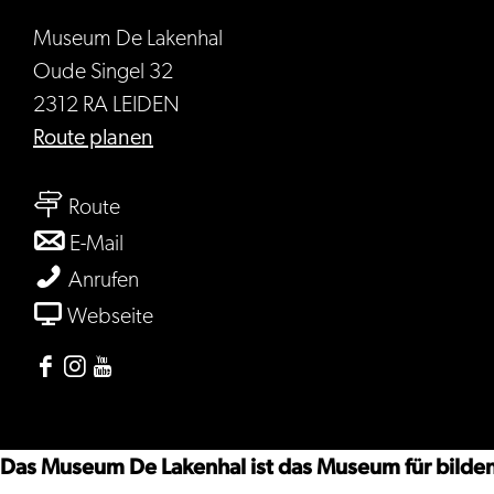
Museum De Lakenhal
Oude Singel 32
2312 RA LEIDEN
bis
Route planen
Museum
bis
De
Route
Museum
Lakenhal
bis
E-Mail
De
Museum
Museum
Anrufen
Lakenhal
De
De
ab
Webseite
Lakenhal
Lakenhal
Museum
De
Facebook
Instagram
Youtube
Lakenhal
Museum
Museum
Museum
De
De
De
Das Museum De Lakenhal ist das Museum für bilde
Lakenhal
Lakenhal
Lakenhal