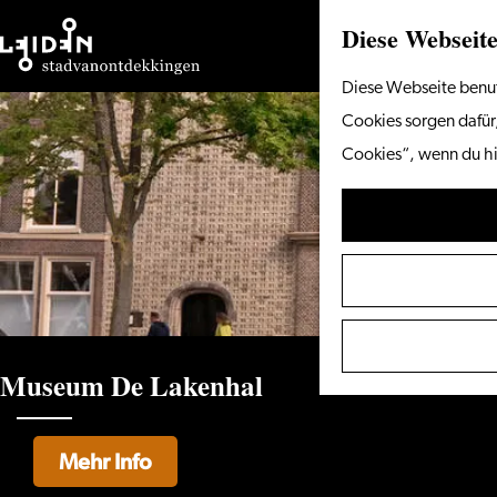
Diese Webseite
Gehen
Diese Webseite benut
Sie
Cookies sorgen dafür,
zur
Cookies“, wenn du hi
Homepage
Museum De Lakenhal
Mehr Info