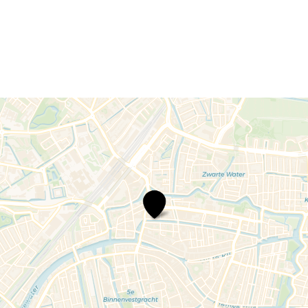
Museum
De
Lakenhal