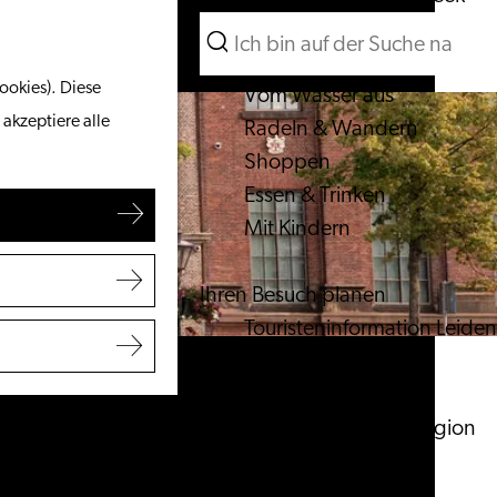
Suchen
Unternehmen
Menü
Suchen
ookies). Diese
Vom Wasser aus
 akzeptiere alle
Radeln & Wandern
Shoppen
Essen & Trinken
Mit Kindern
Ihren Besuch planen
Touristeninformation Leiden
Zugänglichkeit
Übernachten
Entdecken Sie die Region