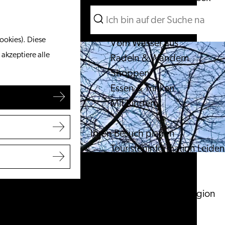
Suchen
Unternehmen
Menü
Suchen
ookies). Diese
Vom Wasser aus
 akzeptiere alle
Radeln & Wandern
Shoppen
Essen & Trinken
Mit Kindern
Ihren Besuch planen
Touristeninformation Leiden
Zugänglichkeit
Übernachten
Entdecken Sie die Region