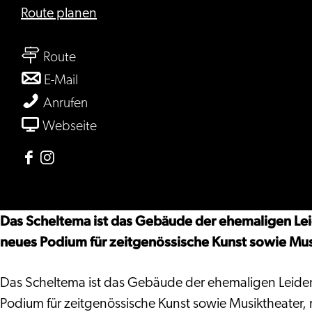
bis
Route planen
Scheltema
bis
Leiden
Route
Scheltema
bis
E-Mail
Leiden
Scheltema
Scheltema
Anrufen
Leiden
Leiden
ab
Webseite
Scheltema
Leiden
Facebook
Instagram
Scheltema
Scheltema
Leiden
Leiden
Das Scheltema ist das Gebäude der ehemaligen Lei
neues Podium für zeitgenössische Kunst sowie Musi
Das Scheltema ist das Gebäude der ehemaligen Leiden
Podium für zeitgenössische Kunst sowie Musiktheater,