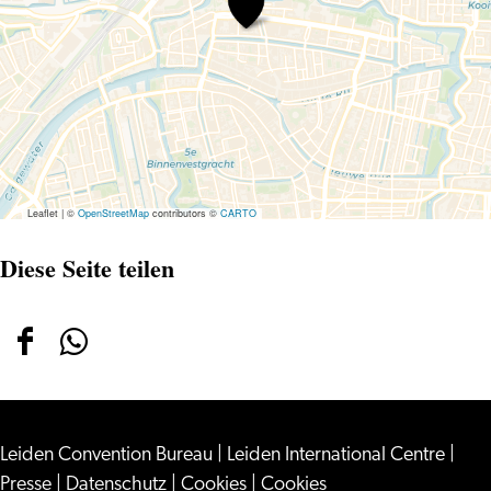
10
Leaflet
|
©
OpenStreetMap
contributors ©
CARTO
Diese Seite teilen
Diese
Diese
Seite
Seite
teilen
teilen
Leiden Convention Bureau
auf
auf
|
Leiden International Centre
|
Presse
|
Datenschutz
|
Cookies
|
Cookies
Facebook
WhatsApp