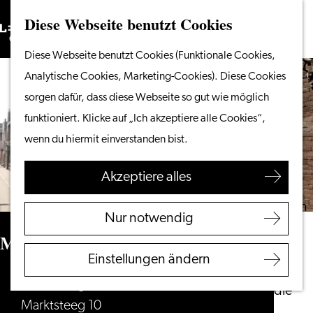
Diese Webseite benutzt Cookies
Suchen
Unternehmen
Menü
Suchen
Gehen
Diese Webseite benutzt Cookies (Funktionale Cookies,
Vom Wasser aus
Sie
Analytische Cookies, Marketing-Cookies). Diese Cookies
Radeln & Wandern
zur
sorgen dafür, dass diese Webseite so gut wie möglich
Shoppen
Homepage
funktioniert. Klicke auf „Ich akzeptiere alle Cookies“,
Essen & Trinken
wenn du hiermit einverstanden bist.
Mit Kindern
Akzeptiere alles
Ihren Besuch planen
Touristeninformation
Nur notwendig
Leiden
Marktsteeg 10
Zugänglichkeit
Einstellungen ändern
Übernachten
Marktsteeg 10
Entdecken Sie die
Marktsteeg 10
Region