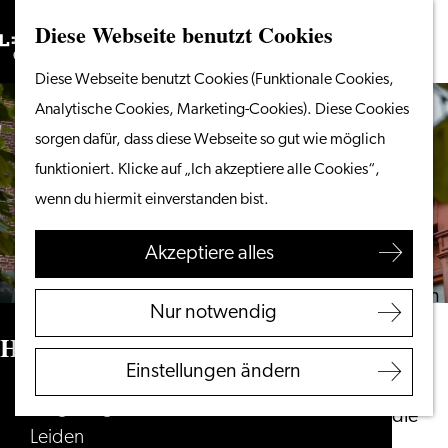
Diese Webseite benutzt Cookies
Suchen
Unternehmen
Menü
Suchen
Gehen
Diese Webseite benutzt Cookies (Funktionale Cookies,
Vom Wasser aus
Sie
Analytische Cookies, Marketing-Cookies). Diese Cookies
Radeln & Wandern
zur
sorgen dafür, dass diese Webseite so gut wie möglich
Shoppen
Homepage
funktioniert. Klicke auf „Ich akzeptiere alle Cookies“,
Essen & Trinken
wenn du hiermit einverstanden bist.
Mit Kindern
Akzeptiere alles
Ihren Besuch planen
Touristeninformation
Nur notwendig
Leiden
Herrenhaus
Zugänglichkeit
Einstellungen ändern
Übernachten
Burgsteeg 11
Entdecken Sie die
Leiden
Region