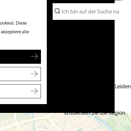
Suchen
Unternehmen
Menü
Suchen
ookies). Diese
Vom Wasser aus
 akzeptiere alle
Radeln & Wandern
Shoppen
Essen & Trinken
Mit Kindern
Ihren Besuch planen
Touristeninformation Leiden
Zugänglichkeit
Übernachten
Entdecken Sie die Region