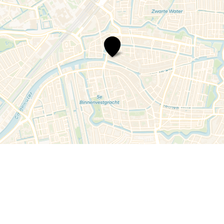
Gejo
Kousenhuis