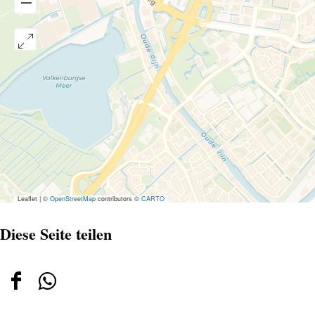
Leaflet
|
©
OpenStreetMap
contributors ©
CARTO
Diese Seite teilen
Diese
Diese
Seite
Seite