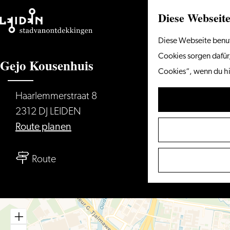
Diese Webseite
Gehen
Diese Webseite benut
Sie
Cookies sorgen dafür,
Gejo Kousenhuis
zur
Cookies“, wenn du hi
Homepage
Haarlemmerstraat 8
2312 DJ LEIDEN
bis
Route planen
Gejo
bis
Kousenhuis
Route
Gejo
Kousenhuis