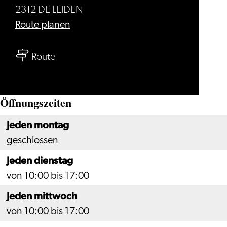
2312 DE LEIDEN
bis
Route planen
Cafe
bis
Restaurant
Route
Cafe
Logica
Restaurant
Öffnungszeiten
Logica
Jeden montag
geschlossen
Jeden dienstag
von 10:00 bis 17:00
Jeden mittwoch
von 10:00 bis 17:00