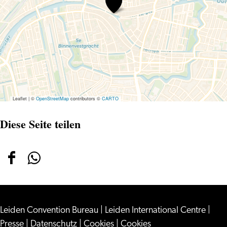
Restaurant
Logica
Leaflet
|
©
OpenStreetMap
contributors ©
CARTO
Diese Seite teilen
Diese
Diese
Seite
Seite
teilen
teilen
Leiden Convention Bureau
auf
auf
|
Leiden International Centre
|
Presse
|
Datenschutz
|
Cookies
|
Cookies
Facebook
WhatsApp