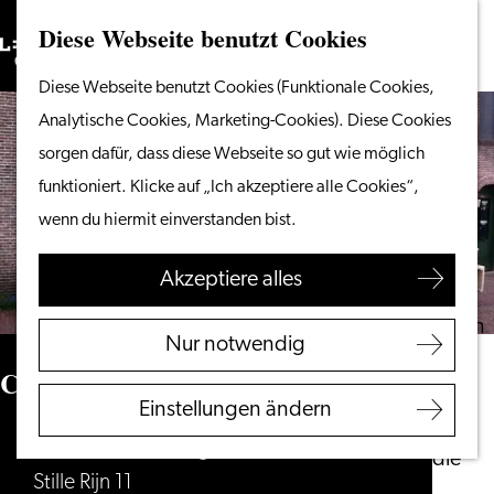
Diese Webseite benutzt Cookies
Suchen
Unternehmen
Menü
Suchen
Gehen
Diese Webseite benutzt Cookies (Funktionale Cookies,
Vom Wasser aus
Sie
Analytische Cookies, Marketing-Cookies). Diese Cookies
Radeln & Wandern
zur
sorgen dafür, dass diese Webseite so gut wie möglich
Shoppen
Homepage
funktioniert. Klicke auf „Ich akzeptiere alle Cookies“,
Essen & Trinken
wenn du hiermit einverstanden bist.
Mit Kindern
Akzeptiere alles
Ihren Besuch planen
Touristeninformation
Nur notwendig
Leiden
Cafe Restaurant Logica
Zugänglichkeit
Einstellungen ändern
Übernachten
Cafe Restaurant Logica
Entdecken Sie die
Stille Rijn 11
Region