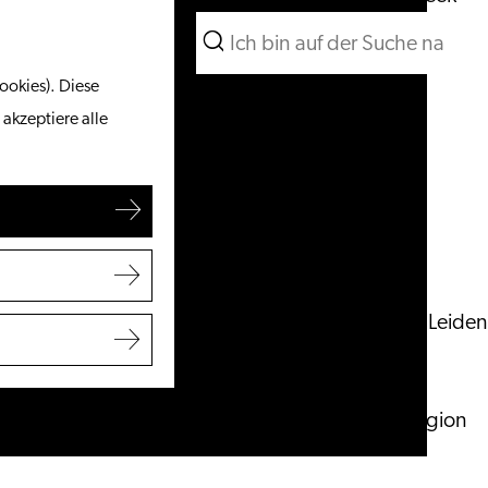
Suchen
Unternehmen
Menü
Suchen
ookies). Diese
Vom Wasser aus
 akzeptiere alle
Radeln & Wandern
Shoppen
Essen & Trinken
Mit Kindern
Ihren Besuch planen
Touristeninformation Leiden
Zugänglichkeit
Übernachten
Entdecken Sie die Region