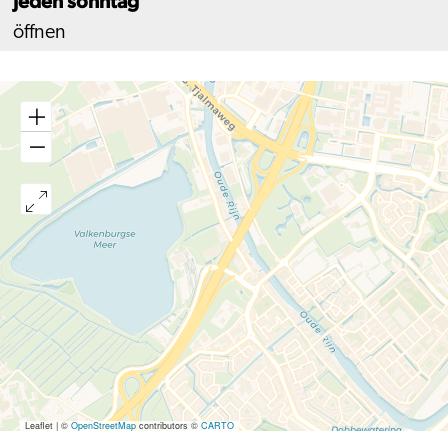
Jeden sonntag
öffnen
Leaflet
|
©
OpenStreetMap
contributors ©
CARTO