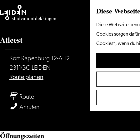
Diese Webseite
Gehen
Diese Webseite benut
Sie
Cookies sorgen dafür,
Atleest
zur
Cookies“, wenn du hi
Homepage
Kort Rapenburg 12-A 12
2311GC LEIDEN
bis
Route planen
Atleest
bis
Route
Atleest
Atleest
Anrufen
Öffnungszeiten