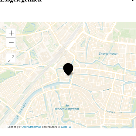
Chinees
Indisch
Restaurant
Asian
Palace
Leaflet
|
©
OpenStreetMap
contributors ©
CARTO