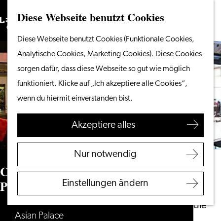
Diese Webseite benutzt Cookies
Suchen
Unternehmen
Menü
Suchen
Gehen
Diese Webseite benutzt Cookies (Funktionale Cookies,
Vom Wasser aus
Sie
Analytische Cookies, Marketing-Cookies). Diese Cookies
Radeln & Wandern
zur
sorgen dafür, dass diese Webseite so gut wie möglich
Shoppen
Homepage
funktioniert. Klicke auf „Ich akzeptiere alle Cookies“,
Essen & Trinken
wenn du hiermit einverstanden bist.
Mit Kindern
Akzeptiere alles
Ihren Besuch planen
Touristeninformation
Nur notwendig
Leiden
Chinees Indisch Restaurant Asian
Zugänglichkeit
Palace
Einstellungen ändern
Übernachten
Entdecken Sie die
Asian Palace
Region