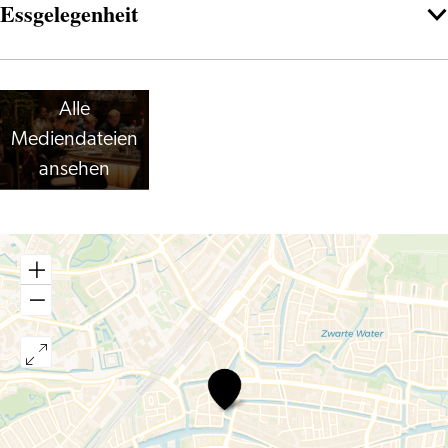
Essgelegenheit
Alle
Mediendateien
ansehen
Stadscafé
van
der
Werff