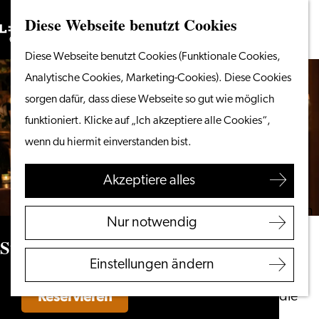
Diese Webseite benutzt Cookies
Suchen
Unternehmen
Menü
Suchen
Gehen
Diese Webseite benutzt Cookies (Funktionale Cookies,
Vom Wasser aus
Sie
Analytische Cookies, Marketing-Cookies). Diese Cookies
Radeln & Wandern
zur
sorgen dafür, dass diese Webseite so gut wie möglich
Shoppen
Homepage
funktioniert. Klicke auf „Ich akzeptiere alle Cookies“,
Essen & Trinken
wenn du hiermit einverstanden bist.
Mit Kindern
Akzeptiere alles
Ihren Besuch planen
Touristeninformation
Nur notwendig
Leiden
Stadscafé van der Werff
Zugänglichkeit
Einstellungen ändern
Übernachten
Reservieren
Entdecken Sie die
Region