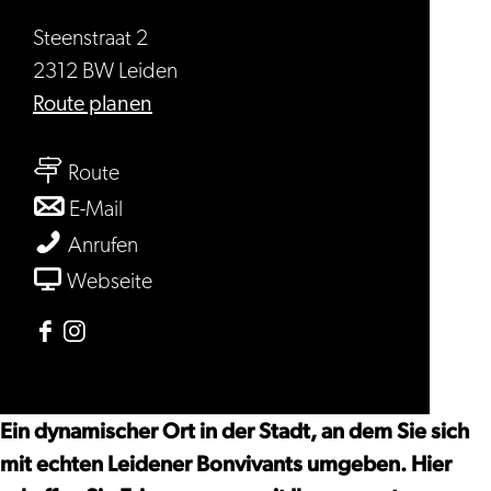
Steenstraat 2
2312 BW Leiden
bis
Route planen
Stadscafé
bis
van
Route
Stadscafé
der
bis
E-Mail
van
Werff
Stadscafé
Stadscafé
Anrufen
der
van
van
ab
Webseite
Werff
der
der
Stadscafé
Werff
Werff
van
Facebook
Instagram
der
Stadscafé
Stadscafé
Werff
van
van
Ein dynamischer Ort in der Stadt, an dem Sie sich
der
der
mit echten Leidener Bonvivants umgeben. Hier
Werff
Werff