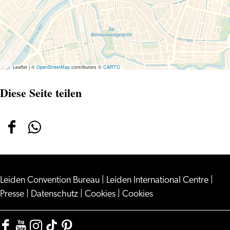
Leaflet
|
©
OpenStreetMap
contributors ©
CARTO
Diese Seite teilen
Diese
Diese
Seite
Seite
teilen
teilen
Leiden Convention Bureau
auf
auf
|
Leiden International Centre
|
Presse
|
Datenschutz
|
Cookies
|
Cookies
Facebook
WhatsApp