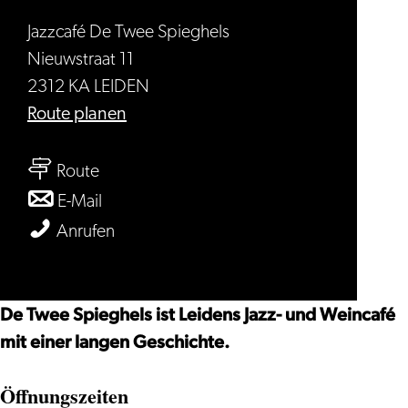
Jazzcafé De Twee Spieghels
Nieuwstraat 11
2312 KA LEIDEN
bis
Route planen
Jazz
bis
&
Route
Jazz
Wein
bis
E-Mail
&
Café
Jazz
Jazz
Anrufen
Wein
De
&
&
Café
Twee
Wein
Wein
De
Spieghels
Café
Café
De Twee Spieghels ist Leidens Jazz- und Weincafé
Twee
De
De
mit einer langen Geschichte.
Spieghels
Twee
Twee
Öffnungszeiten
Spieghels
Spieghels