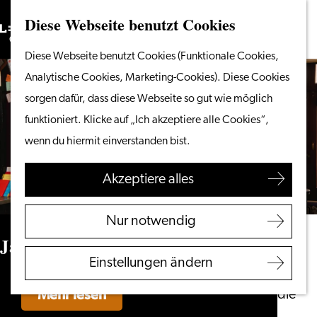
Diese Webseite benutzt Cookies
Suchen
Unternehmen
Menü
Suchen
Gehen
Diese Webseite benutzt Cookies (Funktionale Cookies,
Vom Wasser aus
Sie
Analytische Cookies, Marketing-Cookies). Diese Cookies
Radeln & Wandern
zur
sorgen dafür, dass diese Webseite so gut wie möglich
Shoppen
Homepage
funktioniert. Klicke auf „Ich akzeptiere alle Cookies“,
Essen & Trinken
wenn du hiermit einverstanden bist.
Mit Kindern
Akzeptiere alles
Ihren Besuch planen
Touristeninformation
Nur notwendig
Leiden
Jazz & Wein Café De Twee Spieghels
Zugänglichkeit
Einstellungen ändern
Übernachten
Mehr lesen
Entdecken Sie die
Region