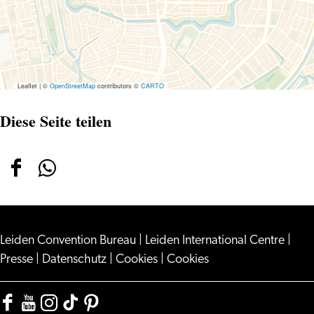
Twee
Spieghels
Leaflet
|
©
OpenStreetMap
contributors ©
CARTO
Diese Seite teilen
Diese
Diese
Seite
Seite
teilen
teilen
Leiden Convention Bureau
auf
auf
|
Leiden International Centre
|
Presse
|
Datenschutz
|
Cookies
|
Cookies
Facebook
WhatsApp
Facebook
YouTube
Instagram
TikTok
Pinterest