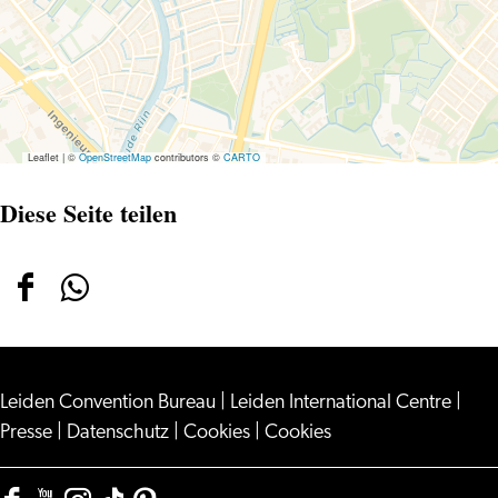
Leaflet
|
©
OpenStreetMap
contributors ©
CARTO
Diese Seite teilen
Diese
Diese
Seite
Seite
teilen
teilen
Leiden Convention Bureau
auf
auf
|
Leiden International Centre
|
Presse
|
Datenschutz
|
Cookies
|
Cookies
Facebook
WhatsApp