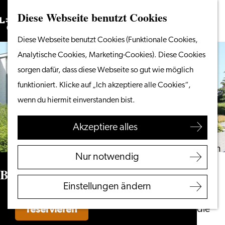
Diese Webseite benutzt Cookies
Suchen
Unternehmen
Menü
Suchen
Gehen
Diese Webseite benutzt Cookies (Funktionale Cookies,
Vom Wasser aus
Sie
Analytische Cookies, Marketing-Cookies). Diese Cookies
Radeln & Wandern
zur
sorgen dafür, dass diese Webseite so gut wie möglich
Shoppen
Homepage
funktioniert. Klicke auf „Ich akzeptiere alle Cookies“,
Essen & Trinken
wenn du hiermit einverstanden bist.
Mit Kindern
Akzeptiere alles
Ihren Besuch planen
Touristeninformation
Nur notwendig
Leiden
Bastion Hotel Leiden/Oegstgeest
Zugänglichkeit
Einstellungen ändern
Übernachten
reservieren
Entdecken Sie die
Region