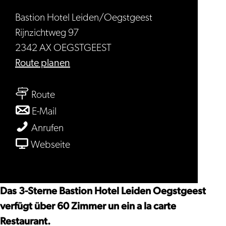
Bastion Hotel Leiden/Oegstgeest
Rijnzichtweg 97
2342 AX OEGSTGEEST
bis
Route planen
Bastion
bis
Hotel
Route
Bastion
Leiden/Oegstgeest
bis
E-Mail
Hotel
Bastion
Bastion
Anrufen
Leiden/Oegstgeest
Hotel
Hotel
ab
Webseite
Leiden/Oegstgeest
Leiden/Oegstgeest
Bastion
Hotel
Leiden/Oegstgeest
Das 3-Sterne Bastion Hotel Leiden Oegstgeest
verfügt über 60 Zimmer un ein a la carte
Restaurant.