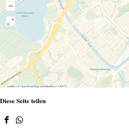
Leaflet
|
©
OpenStreetMap
contributors ©
CARTO
Diese Seite teilen
Diese
Diese