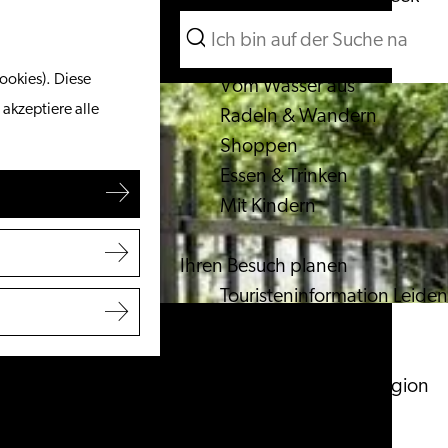
Suchen
Unternehmen
Menü
Suchen
ookies). Diese
Vom Wasser aus
 akzeptiere alle
Radeln & Wandern
Shoppen
Essen & Trinken
Mit Kindern
Ihren Besuch planen
Touristeninformation Leiden
Zugänglichkeit
Übernachten
Entdecken Sie die Region