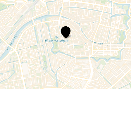
Restaurant
Het
Prentenkabinet