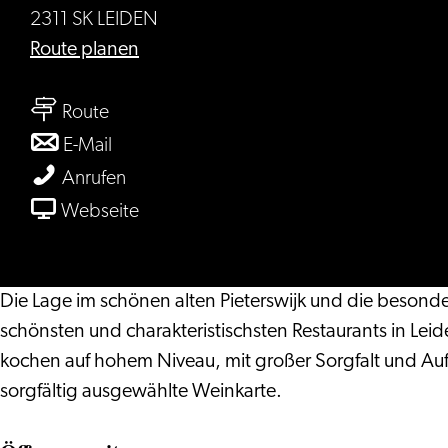
2311 SK LEIDEN
bis
Route planen
Restaurant
bis
Het
Route
Restaurant
Prentenkabinet
bis
E-Mail
Het
Restaurant
Restaurant
Anrufen
Prentenkabinet
Het
Het
ab
Webseite
Prentenkabinet
Prentenkabinet
Restaurant
Het
Prentenkabinet
Die Lage im schönen alten Pieterswijk und die beson
schönsten und charakteristischsten Restaurants in Leid
kochen auf hohem Niveau, mit großer Sorgfalt und Aufm
sorgfältig ausgewählte Weinkarte.