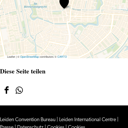
VintageStore
Leaflet
|
©
OpenStreetMap
contributors ©
CARTO
Diese Seite teilen
Diese
Diese
Seite
Seite
teilen
teilen
Leiden Convention Bureau
auf
auf
|
Leiden International Centre
|
Presse
|
Datenschutz
|
Cookies
|
Cookies