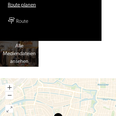
bis
Route planen
Hartendief
bis
VintageStore
Route
Hartendief
VintageStore
Alle
Mediendateien
ansehen
Hartendief