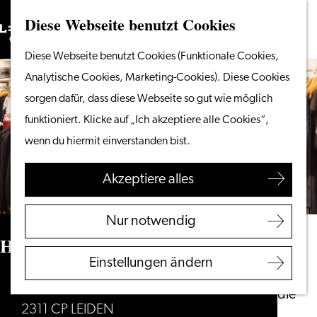
Diese Webseite benutzt Cookies
Suchen
Unternehmen
Menü
Suchen
Gehen
Diese Webseite benutzt Cookies (Funktionale Cookies,
Vom Wasser aus
Sie
Analytische Cookies, Marketing-Cookies). Diese Cookies
Radeln & Wandern
zur
sorgen dafür, dass diese Webseite so gut wie möglich
Shoppen
Homepage
funktioniert. Klicke auf „Ich akzeptiere alle Cookies“,
Essen & Trinken
wenn du hiermit einverstanden bist.
Mit Kindern
Akzeptiere alles
Ihren Besuch planen
Touristeninformation
Nur notwendig
Leiden
Hartendief VintageStore
Zugänglichkeit
Einstellungen ändern
Übernachten
Breestraat 171
Entdecken Sie die
2311 CP LEIDEN
Region