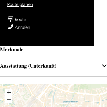
bis
Route planen
Café
bis
't
Route
Café
Praethuys
Café
Anrufen
't
't
Praethuys
Praethuys
Merkmale
Ausstattung (Unterkunft)