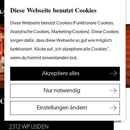
Diese Webseite benutzt Cookies
Suchen
Unternehmen
Menü
Suchen
Gehen
Diese Webseite benutzt Cookies (Funktionale Cookies,
Vom Wasser aus
Sie
Analytische Cookies, Marketing-Cookies). Diese Cookies
Radeln & Wandern
zur
sorgen dafür, dass diese Webseite so gut wie möglich
Shoppen
Homepage
funktioniert. Klicke auf „Ich akzeptiere alle Cookies“,
Essen & Trinken
wenn du hiermit einverstanden bist.
Mit Kindern
Akzeptiere alles
Ihren Besuch planen
Touristeninformation
Nur notwendig
Leiden
Café 't Praethuys
Zugänglichkeit
Einstellungen ändern
Übernachten
Vrouwenkerkkoorstraat 9
Entdecken Sie die
2312 WP LEIDEN
Region