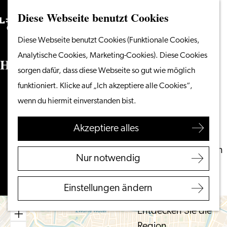
Diese Webseite benutzt Cookies
Suchen
Unternehmen
Menü
Suchen
Gehen
Diese Webseite benutzt Cookies (Funktionale Cookies,
Vom Wasser aus
Sie
Analytische Cookies, Marketing-Cookies). Diese Cookies
Radeln & Wandern
Herengrachtkerk
zur
sorgen dafür, dass diese Webseite so gut wie möglich
Shoppen
Homepage
funktioniert. Klicke auf „Ich akzeptiere alle Cookies“,
Essen & Trinken
Herengracht 68
wenn du hiermit einverstanden bist.
Mit Kindern
2312 LE LEIDEN
bis
Route planen
Akzeptiere alles
Ihren Besuch planen
Herengrachtkerk
Touristeninformation
bis
Route
Nur notwendig
Leiden
Herengrachtkerk
Zugänglichkeit
Einstellungen ändern
Übernachten
Entdecken Sie die
Region