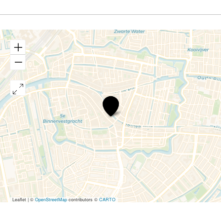
Dille
&
Kamille
Leaflet
|
©
OpenStreetMap
contributors ©
CARTO