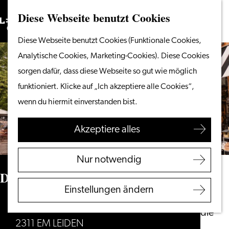
Diese Webseite benutzt Cookies
Suchen
Unternehmen
Menü
Suchen
Gehen
Diese Webseite benutzt Cookies (Funktionale Cookies,
Vom Wasser aus
Sie
Analytische Cookies, Marketing-Cookies). Diese Cookies
Radeln & Wandern
zur
sorgen dafür, dass diese Webseite so gut wie möglich
Shoppen
Homepage
funktioniert. Klicke auf „Ich akzeptiere alle Cookies“,
Essen & Trinken
wenn du hiermit einverstanden bist.
Mit Kindern
Akzeptiere alles
Ihren Besuch planen
Touristeninformation
Nur notwendig
Leiden
Dille & Kamille
Zugänglichkeit
Einstellungen ändern
Übernachten
Botermarkt 10
Entdecken Sie die
2311 EM LEIDEN
Region