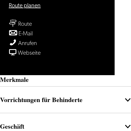
bis
Route planen
Dille
bis
&
Route
Dille
Kamille
bis
E-Mail
&
Dille
Dille
Anrufen
Kamille
&
&
ab
Webseite
Kamille
Kamille
Dille
&
Merkmale
Kamille
Vorrichtungen für Behinderte
Geschäft