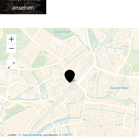
ansehen
Lebkov
&
Sons
Leaflet
|
©
OpenStreetMap
contributors ©
CARTO