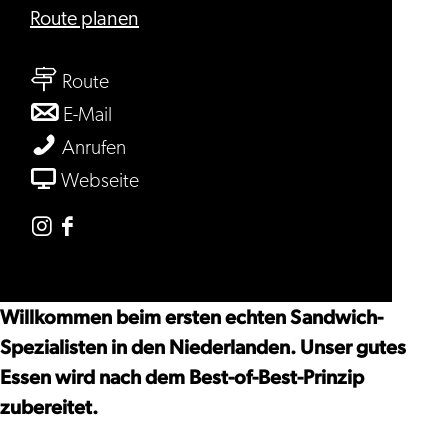
bis
Route planen
Lebkov
bis
&
Route
Lebkov
Sons
bis
E-Mail
&
Lebkov
Lebkov
Anrufen
Sons
&
&
ab
Webseite
Sons
Sons
Lebkov
&
Instagram
Facebook
Sons
Lebkov
Lebkov
&
&
Willkommen beim ersten echten Sandwich-
Sons
Sons
Spezialisten in den Niederlanden. Unser gutes
Essen wird nach dem Best-of-Best-Prinzip
zubereitet.