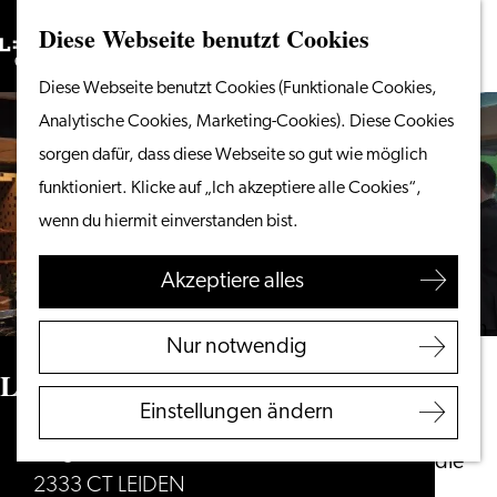
Diese Webseite benutzt Cookies
Suchen
Unternehmen
Menü
Suchen
Gehen
Diese Webseite benutzt Cookies (Funktionale Cookies,
Vom Wasser aus
Sie
Analytische Cookies, Marketing-Cookies). Diese Cookies
Radeln & Wandern
zur
sorgen dafür, dass diese Webseite so gut wie möglich
Shoppen
Homepage
funktioniert. Klicke auf „Ich akzeptiere alle Cookies“,
Essen & Trinken
wenn du hiermit einverstanden bist.
Mit Kindern
Akzeptiere alles
Ihren Besuch planen
Touristeninformation
Nur notwendig
Leiden
Lebkov & Sons
Zugänglichkeit
Einstellungen ändern
Übernachten
Bargelaan 8
Entdecken Sie die
2333 CT LEIDEN
Region