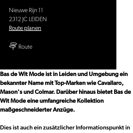
Nieuwe Rijn 11
2312 JC LEIDEN
bis
Route planen
Bas
bis
de
Route
Bas
Wit
de
Wit
Bas de Wit Mode ist in Leiden und Umgebung ein
bekannter Name mit Top-Marken wie Cavallaro,
Mason's und Colmar. Darüber hinaus bietet Bas de
Wit Mode eine umfangreiche Kollektion
maßgeschneiderter Anzüge.
Dies ist auch ein zusätzlicher Informationspunkt in