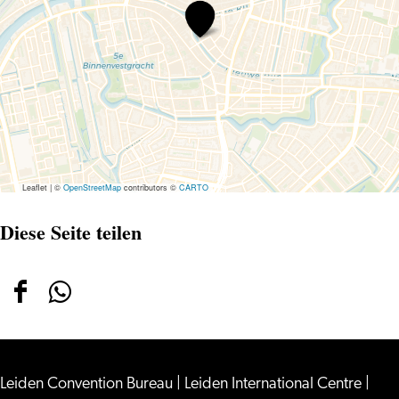
Bas
de
Wit
Leaflet
|
©
OpenStreetMap
contributors ©
CARTO
Diese Seite teilen
Diese
Diese
Seite
Seite
teilen
teilen
Leiden Convention Bureau
auf
auf
|
Leiden International Centre
|