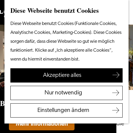
Diese Webseite benutzt Cookies
Suchen
Unternehmen
Menü
Suchen
Gehen
Diese Webseite benutzt Cookies (Funktionale Cookies,
Vom Wasser aus
Sie
Analytische Cookies, Marketing-Cookies). Diese Cookies
Radeln & Wandern
zur
sorgen dafür, dass diese Webseite so gut wie möglich
Shoppen
Homepage
funktioniert. Klicke auf „Ich akzeptiere alle Cookies“,
Essen & Trinken
wenn du hiermit einverstanden bist.
Mit Kindern
Akzeptiere alles
Ihren Besuch planen
Touristeninformation
Nur notwendig
Leiden
Bas de Wit
Zugänglichkeit
Einstellungen ändern
Übernachten
Mehr Informationen
Entdecken Sie die
Region