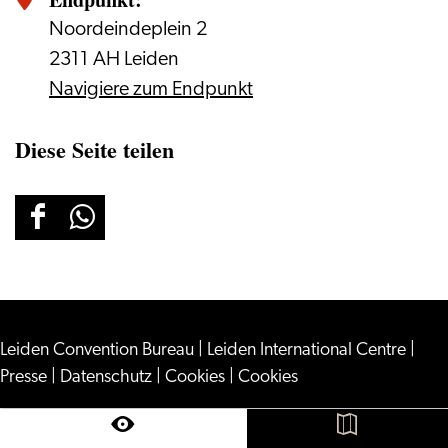
Noordeindeplein 2
2311 AH Leiden
Navigiere zum Endpunkt
Diese Seite teilen
Diese
Diese
Seite
Seite
teilen
teilen
auf
auf
Leiden Convention Bureau
Facebook
WhatsApp
|
Leiden International Centre
|
Presse
|
Datenschutz
|
Cookies
|
Cookies