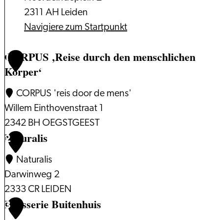
2311 AH Leiden
Navigiere zum Startpunkt
CORPUS ‚Reise durch den menschlichen
1
Körper‘
CORPUS 'reis door de mens'
Willem Einthovenstraat 1
2342 BH OEGSTGEEST
Naturalis
2
Naturalis
Darwinweg 2
2333 CR LEIDEN
Brasserie Buitenhuis
3