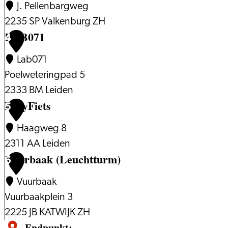
J. Pellenbargweg
2235 SP Valkenburg ZH
LAB071
4
Lab071
Poelweteringpad 5
2333 BM Leiden
EasyFiets
5
Haagweg 8
2311 AA Leiden
Vuurbaak (Leuchtturm)
6
Vuurbaak
Vuurbaakplein 3
2225 JB KATWIJK ZH
Endpunkt: