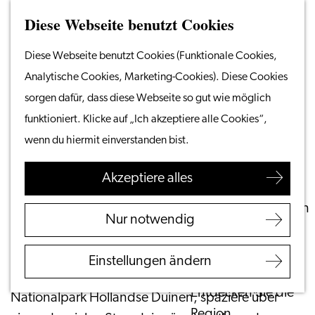
Diese Webseite benutzt Cookies
Suchen
Unternehmen
Menü
Suchen
Gehen
Diese Webseite benutzt Cookies (Funktionale Cookies,
Vom Wasser aus
Sie
Analytische Cookies, Marketing-Cookies). Diese Cookies
Radeln & Wandern
Dünen & Seeweg
zur
sorgen dafür, dass diese Webseite so gut wie möglich
Shoppen
Homepage
1 Stunde 56 Minuten
funktioniert. Klicke auf „Ich akzeptiere alle Cookies“,
(32,4 km)
Essen & Trinken
wenn du hiermit einverstanden bist.
Mit Kindern
Download
Akzeptiere alles
Ihren Besuch planen
Touristeninformation
Der Dünen- & Seeweg (33 km Radweg durch
Nur notwendig
Leiden
Leiden, Wassenaar und Katwijk) führt Dich entlang
Zugänglichkeit
der schönsten Naturschutzgebiete und zahlreicher
Einstellungen ändern
Übernachten
Sehenswürdigkeiten. Reite durch den
Entdecken Sie die
Nationalpark Hollandse Duinen, spaziere über
Region