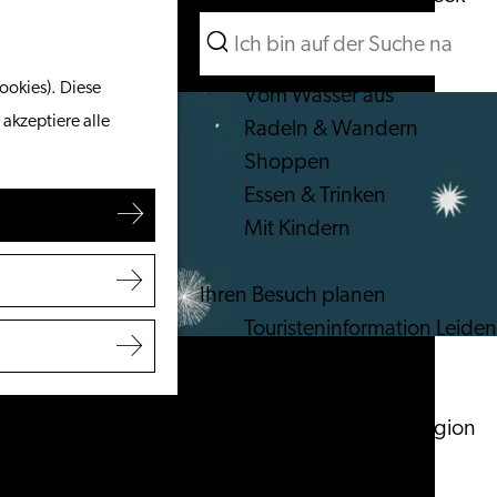
Suchen
Unternehmen
Menü
Suchen
ookies). Diese
Vom Wasser aus
 akzeptiere alle
Radeln & Wandern
Shoppen
Essen & Trinken
Mit Kindern
Ihren Besuch planen
Touristeninformation Leiden
Zugänglichkeit
Übernachten
Entdecken Sie die Region