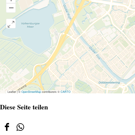
Leaflet
|
©
OpenStreetMap
contributors ©
CARTO
Diese Seite teilen
Diese
Diese