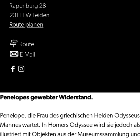
Rapenburg 28
2311 EW Leiden
bis
Route planen
Widerspenstig
bis
Route
Widerspenstig
bis
E-Mail
Widerspenstig
Facebook
Instagram
Widerspenstig
Widerspenstig
Penelopes gewebter Widerstand.
Penelope, die Frau des griechischen Helden Odysseus, 
Mannes wartet. In Homers Odyssee wird sie jedoch als 
illustriert mit Objekten aus der Museumssammlung und