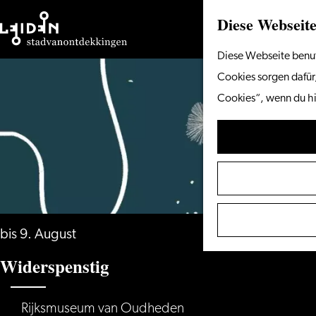
Diese Webseite
Gehen
Diese Webseite benut
Sie
Cookies sorgen dafür,
zur
Cookies“, wenn du hi
Homepage
bis 9. August
Widerspenstig
Rijksmuseum van Oudheden