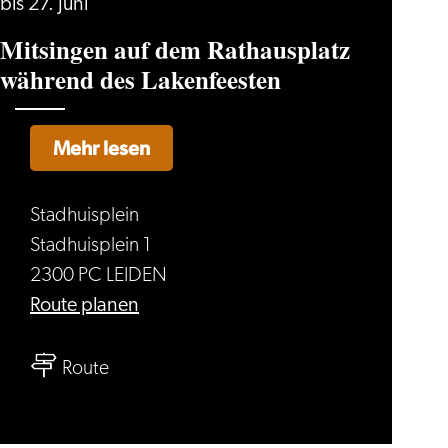
bis 27. Juni
Mitsingen auf dem Rathausplatz
während des Lakenfeesten
Mehr lesen
Stadhuisplein
Stadhuisplein 1
2300 PC LEIDEN
bis
Route planen
Mitsingen
bis
auf
Route
Mitsingen
dem
auf
Rathausplatz