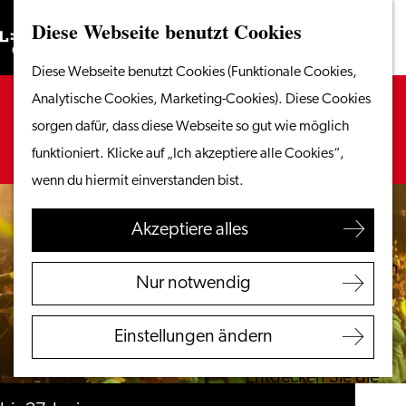
Diese Webseite benutzt Cookies
Suchen
Unternehmen
Menü
Suchen
Gehen
Diese Webseite benutzt Cookies (Funktionale Cookies,
Vom Wasser aus
Sie
Es tut uns leid. Dieses Aktivität ist nicht mehr
Analytische Cookies, Marketing-Cookies). Diese Cookies
Radeln & Wandern
zur
verfügbar. Sehen Sie sich das
aktuelle Angebot
sorgen dafür, dass diese Webseite so gut wie möglich
Shoppen
Homepage
für verfügbare Optionen an.
funktioniert. Klicke auf „Ich akzeptiere alle Cookies“,
Essen & Trinken
wenn du hiermit einverstanden bist.
Mit Kindern
Akzeptiere alles
Ihren Besuch planen
Touristeninformation
Nur notwendig
Leiden
Zugänglichkeit
Einstellungen ändern
Übernachten
Entdecken Sie die
Region