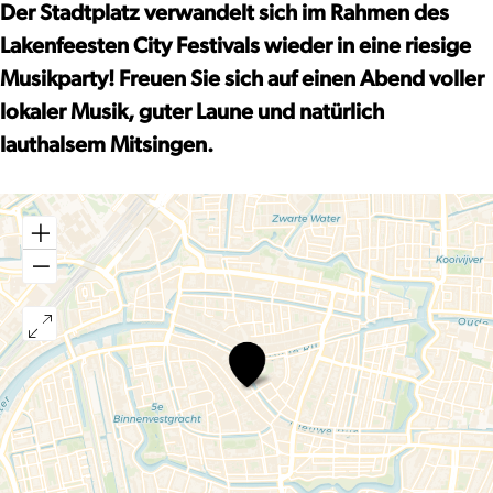
dem
während
Der Stadtplatz verwandelt sich im Rahmen des
Rathausplatz
des
Lakenfeesten City Festivals wieder in eine riesige
während
Lakenfeesten
Musikparty! Freuen Sie sich auf einen Abend voller
des
lokaler Musik, guter Laune und natürlich
Lakenfeesten
lauthalsem Mitsingen.
Mitsingen
auf
dem
Rathausplatz
während
des
Lakenfeesten