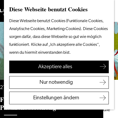
Diese Webseite benutzt Cookies
Suchen
Unternehmen
Menü
Suchen
Gehen
Diese Webseite benutzt Cookies (Funktionale Cookies,
Vom Wasser aus
Sie
Analytische Cookies, Marketing-Cookies). Diese Cookies
Radeln & Wandern
zur
sorgen dafür, dass diese Webseite so gut wie möglich
Shoppen
Homepage
funktioniert. Klicke auf „Ich akzeptiere alle Cookies“,
Essen & Trinken
wenn du hiermit einverstanden bist.
Mit Kindern
Akzeptiere alles
Ihren Besuch planen
Touristeninformation
Nur notwendig
Leiden
21. bis 30. August
Zugänglichkeit
Fleischfressende
Einstellungen ändern
Übernachten
Pflanzenausstellung
Entdecken Sie die
Region