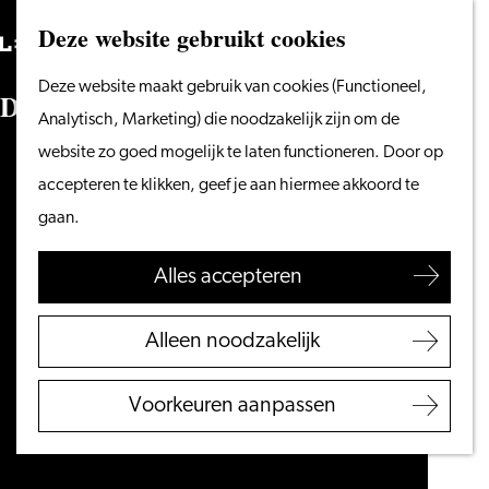
Vanaf het water
Deze website gebruikt cookies
Zoeken
Fietsen &
Menu
Zoeken
Ga
Deze website maakt gebruik van cookies (Functioneel,
wandelen
D
e
l
e
u
k
s
t
e
u
i
t
t
i
p
s
naar
Analytisch, Marketing) die noodzakelijk zijn om de
Winkelen
de
website zo goed mogelijk te laten functioneren. Door op
Eten & drinken
homepage
accepteren te klikken, geef je aan hiermee akkoord te
Met kinderen
gaan.
Blogs
Alles accepteren
Plan je bezoek
VVV Leiden
Alleen noodzakelijk
Bereikbaarheid
Overnachten
Voorkeuren aanpassen
Regio Leiden